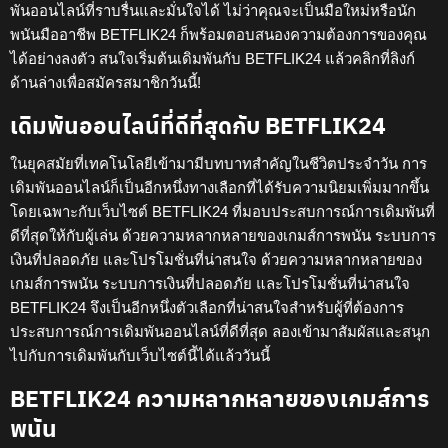
พันออนไลน์ที่ราบรื่นและมั่นใจได้ ไม่ว่าคุณจะเป็นมือใหม่หรือนัก
พนันมืออาชีพ BETFLIK24 ก็พร้อมตอบสนองความต้องการของคุณ
ได้อย่างลงตัว สนใจเริ่มต้นเดิมพันกับ BETFLIK24 แล้วคลิกที่ลิงก์
ด้านล่างเพื่อสมัครสมาชิกวันนี้!
เดิมพันออนไลน์ที่ดีที่สุดกับ BETFLIK24
ในยุคสมัยที่เทคโนโลยีเข้ามามีบทบาทสำคัญในชีวิตประจำวัน การ
เดิมพันออนไลน์ก็เป็นอีกหนึ่งทางเลือกที่ได้รับความนิยมเพิ่มมากขึ้น
โดยเฉพาะกับเว็บไซต์ BETFLIK24 ที่มอบประสบการณ์การเดิมพันที่
ดีที่สุดให้กับผู้เล่น ด้วยความหลากหลายของเกมส์การพนัน ระบบการ
เงินที่ปลอดภัย และโปรโมชั่นที่น่าสนใจ ด้วยความหลากหลายของ
เกมส์การพนัน ระบบการเงินที่ปลอดภัย และโปรโมชั่นที่น่าสนใจ
BETFLIK24 จึงเป็นอีกหนึ่งตัวเลือกที่น่าสนใจสำหรับผู้ที่ต้องการ
ประสบการณ์การเดิมพันออนไลน์ที่ดีที่สุด ลองเข้ามาสัมผัสและสนุก
ไปกับการเดิมพันกับเว็บไซต์นี้ได้แล้ววันนี้
BETFLIK24 ความหลากหลายของเกมส์การ
พนัน