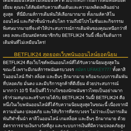
เดิมพันออนไลน์ที่ไม่เหมือนใคร ด้วยประสบการณ์การเดิมพันที่ยอด
เยี่ยม คุณจะได้สัมผัสกับความตื่นเต้นและความเพลิดเพลินอย่าง
สูงสุด ที่นี่มีเกมส์การเดิมพันให้เลือกมากมาย ทั้งเกมส์คาสิโน
ออนไลน์ และกีฬาชั้นนำระดับโลก รวมถึงมีโปรโมชั่นและกิจกรรม
พิเศษมากมายที่จะทำให้ประสบการณ์การเดิมพันของคุณเหนือกว่าที่
เคย ลงทะเบียนสมัครสมาชิกกับ BETFLIK24 วันนี้ เพื่อเริ่มต้นการ
เดิมพันที่ไม่เหมือนใคร!
BETFLIK24 สุดยอดเว็บพนันออนไลน์ยอดนิยม
BETFLIK24 คือเว็บไซต์พนันออนไลน์ที่ได้รับความนิยมสูงสุดใน
ขณะนี้ เพราะมีเกมส์การพนันครบวงจร
สมัคร UFAKEY777
ทั้งคาสิ
โนออนไลน์ กีฬา สล็อต และอื่นๆ อีกมากมาย พร้อมระบบการเดิมพัน
ที่ปลอดภัย มั่นคง และมีบริการลูกค้าที่ดีเยี่ยม ด้วยประสบการณ์
มากกว่า 10 ปี จึงเป็นที่ไว้วางใจของนักพนันชาวไทยเป็นอย่างมาก
เข้าร่วมสนุกและสร้างรายได้กับ BETFLIK24 วันนี้! BETFLIK24 คือ
หนึ่งในเว็บพนันออนไลน์ที่ได้รับความนิยมสูงสุดในขณะนี้ เนื่องจากมี
ความมั่นคง ปลอดภัย และให้บริการที่ครบวงจร ไม่ว่าจะเป็นการเดิม
พันกีฬาชั้นนำ คาสิโนออนไลน์ เกมสล็อต และอื่นๆ อีกมากมาย ด้วย
อัตราการจ่ายเงินรางวัลที่สูง และระบบการเงินที่มีความปลอดภัยสูง