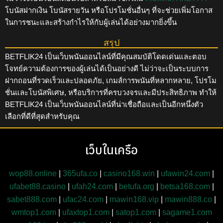
โบนัสฝากเงิน โบนัสรายวัน หรือโปรโมชั่นอื่นๆ ที่จะช่วยเพิ่มโอกาส
ในการชนะและสร้างกำไรให้กับผู้เล่นได้อย่างมากยิ่งขึ้น
สรุป
BETFLIK24 เป็นเว็บพนันออนไลน์ที่มีคุณสมบัติโดดเด่นและตอบ
โจทย์ความต้องการของผู้เล่นได้เป็นอย่างดี ไม่ว่าจะเป็นระบบการ
ฝากถอนที่รวดเร็วและปลอดภัย, เกมส์การพนันที่หลากหลาย, โปรโม
ชั่นและโบนัสพิเศษ, หรือบริการที่ครบวงจรและมีประสิทธิภาพ ทำให้
BETFLIK24 เป็นเว็บพนันออนไลน์ที่น่าเชื่อถือและเป็นอีกหนึ่งตัว
เลือกที่ดีที่สุดสำหรับคุณ
เว็บในเครือ
wop88.online
|
365ufa.co
|
casino168.win
|
ufawin24.com
|
ufabet88.casino
|
ufah24.com
|
betufa.org
|
betsa168.com
|
sabet888.com
|
ufac24.com
|
mawin168.vip
|
mawin888.co
|
wmtop1.com
|
ufaxtop1.com
|
satop1.com
|
sagame1.com